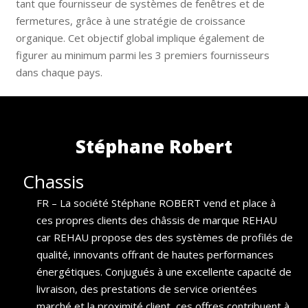
tant que fournisseur de systèmes de fenêtres et de
fermetures, grâce à une stratégie de croissance
organique. Cet objectif global implique également de
figurer au minimum parmi les 3 premiers fournisseurs
dans chaque pays.
Stéphane Robert
Chassis
Casino Spiele kostenlos
FR – La société Stéphane ROBERT vend et place à
ces propres clients des châssis de marque REHAU
car REHAU propose des des systèmes de profilés de
qualité, innovants offrant de hautes performances
énergétiques. Conjugués à une excellente capacité de
livraison, des prestations de service orientées
marché et la proximité client, ces offres contribuent à