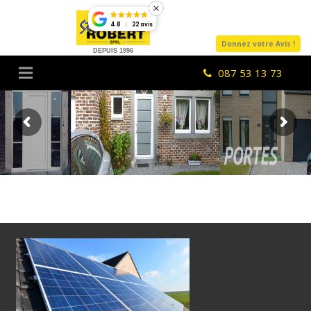
4.8
22 avis
Donnez votre Avis !
DEPUIS 1996
087 53 13 73