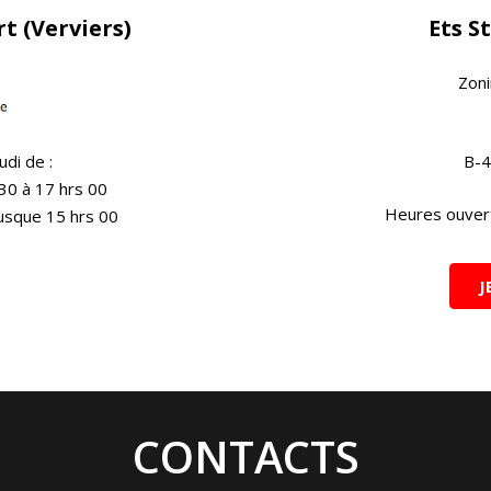
t (Verviers)
Ets S
Zoni
udi de :
B-4
 30 à 17 hrs 00
Heures ouver
usque 15 hrs 00
J
CONTACTS