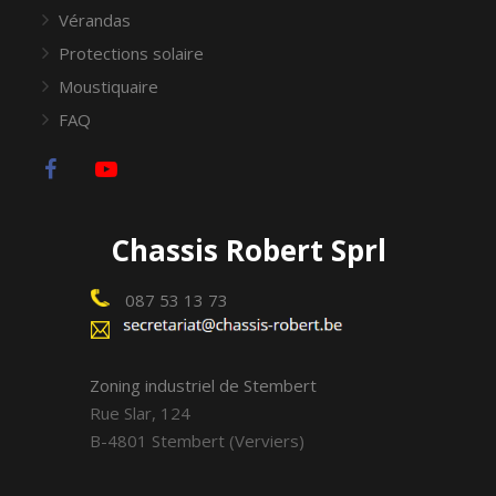
Vérandas
Protections solaire
Moustiquaire
FAQ
Chassis Robert Sprl
087 53 13 73
Zoning industriel de Stembert
Rue Slar, 124
B-4801 Stembert (Verviers)