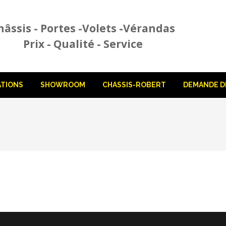
hâssis - Portes -Volets -Vérandas
Prix - Qualité - Service
ATIONS
SHOWROOM
CHASSIS-ROBERT
DEMANDE DE