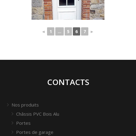
◄
1
...
5
6
7
►
CONTACTS
Nos produits
Châssis PVC Bois Alu
Portes
Portes de garage