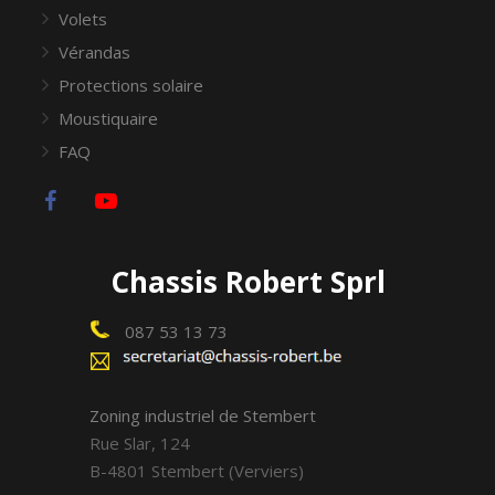
Volets
Vérandas
Protections solaire
Moustiquaire
FAQ
Chassis Robert Sprl
087 53 13 73
Zoning industriel de Stembert
Rue Slar, 124
B-4801 Stembert (Verviers)