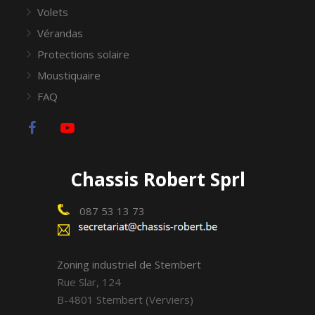
Volets
Vérandas
Protections solaire
Moustiquaire
FAQ
Chassis Robert Sprl
087 53 13 73
Zoning industriel de Stembert
Rue Slar, 124
B-4801 Stembert (Verviers)