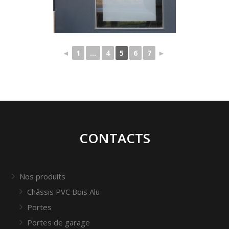
◄
1
...
4
5
6
7
►
CONTACTS
Nos produits
Châssis PVC Bois Alu
Portes
Portes de garage