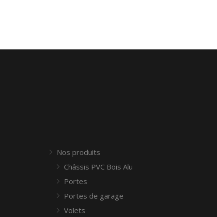
Nos produits
Châssis PVC Bois Alu
Portes
Portes de garage
Volets