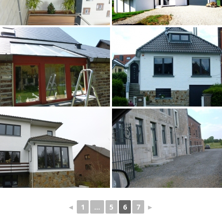
◄
1
...
5
6
7
►